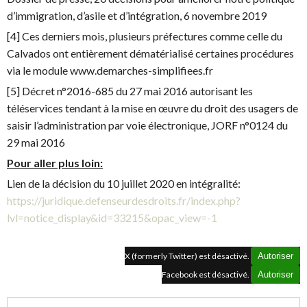
d’immigration, d’asile et d’intégration, 6 novembre 2019
[4] Ces derniers mois, plusieurs préfectures comme celle du
Calvados ont entièrement dématérialisé certaines procédures
via le module www.demarches-simplifiees.fr
[5] Décret n°2016-685 du 27 mai 2016 autorisant les
téléservices tendant à la mise en œuvre du droit des usagers de
saisir l’administration par voie électronique, JORF n°0124 du
29 mai 2016
Pour aller plus loin:
Lien de la décision du 10 juillet 2020 en intégralité:
https://juridique.defenseurdesdroits.fr/index.php?
lvl=notice_display&id=33215&opac_view=-1
X (formerly Twitter) est désactivé.
Autoriser
Facebook est désactivé.
Autoriser