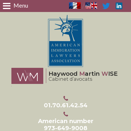
Panneau de gestion des cookies
Menu
/
Haywood
M
artin
W
ISE
Cabinet d’avocats
01.70.61.42.54
American number
973-649-9008