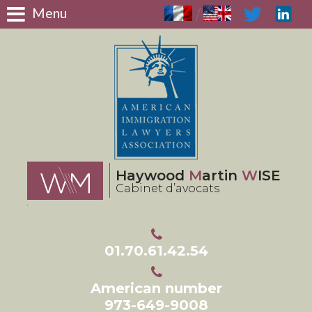
Panneau de gestion des cookies
Menu
/
Haywood
M
artin
W
ISE
Cabinet d’avocats
01.70.61.42.54
American number
973-649-9008