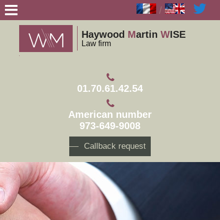
Cookies management panel
/
Haywood
M
artin
W
ISE
Law firm
01.70.61.42.54
American number
973-649-9008
Callback request