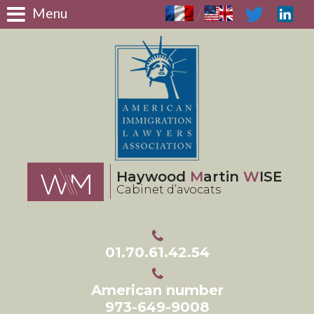
Panneau de gestion des cookies
Menu
/
Haywood
M
artin
W
ISE
Cabinet d’avocats
01.70.61.42.54
American number
973-649-9008