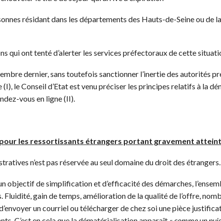
sonnes résidant dans les départements des Hauts-de-Seine ou de l
s qui ont tenté d’alerter les services préfectoraux de cette situat
bre dernier, sans toutefois sanctionner l’inertie des autorités pré
(I), le Conseil d’Etat est venu préciser les principes relatifs à la 
dez-vous en ligne (II).
our les ressortissants étrangers portant gravement atteinte
ratives n’est pas réservée au seul domaine du droit des étrangers.
un objectif de simplification et d’efficacité des démarches, l’ens
. Fluidité, gain de temps, amélioration de la qualité de l’offre, nomb
 d’envoyer un courriel ou télécharger de chez soi une pièce justific
ts. C’est en cela que la dématérialisation apparaît «
comme un puissa