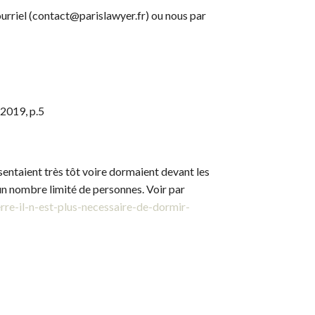
urriel (contact@parislawyer.fr) ou nous par
 2019, p.5
entaient très tôt voire dormaient devant les
’un nombre limité de personnes. Voir par
rre-il-n-est-plus-necessaire-de-dormir-