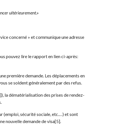
encer ultérieurement
.»
ervice concerné » et communique une adresse
 pouvez lire le rapport en lien ci-après:
ser une première demande. Les déplacements en
vous se soldent généralement par des refus.
4]), la dématérialisation des prises de rendez-
.
r (emploi, sécurité sociale, etc.…) et sont
 une nouvelle demande de visa[5].