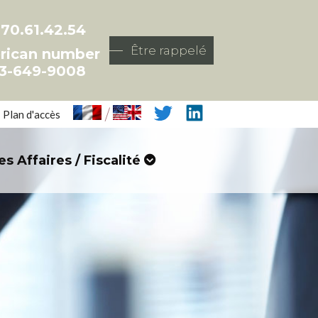
.70.61.42.54
Être rappelé
rican number
3-649-9008
/
Plan d'accès
es Affaires / Fiscalité