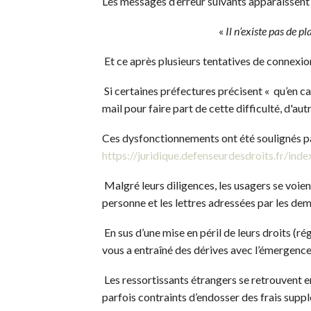
Les messages d’erreur suivants apparaissent 
«
Il n’existe pas de 
Et ce après plusieurs tentatives de connexio
Si certaines préfectures précisent « qu’en 
mail pour faire part de cette difficulté, d'au
Ces dysfonctionnements ont été soulignés par
https://juridique.defenseurdesdroits.fr/in
Malgré leurs diligences, les usagers se voie
personne et les lettres adressées par les d
En sus d’une mise en péril de leurs droits (rég
vous a entraîné des dérives avec l’émergenc
Les ressortissants étrangers se retrouvent en 
parfois contraints d’endosser des frais supp