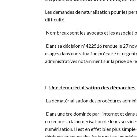
Les demandes de naturalisation pour les per
difficulté.
Nombreux sont les avocats et les association
Dans sa décision n°422516 rendue le 27 novem
usages dans une situation précaire et urgente 
administratives notamment sur la prise de ren
I-
Une dématérialisation des démarches p
La dématérialisation des procédures administ
Dans une ère dominée par l’internet et dans 
eu recours à la numérisation de leurs services
numérisation. Il est en effet bien plus simple
déplacer ou payer des frais postaux exorbitan