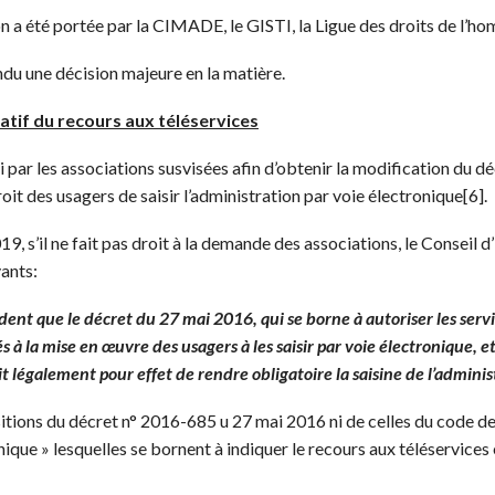
on a été portée par la CIMADE, le GISTI, la Ligue des droits de l’h
du une décision majeure en la matière.
atif du recours aux téléservices
isi par les associations susvisées afin d’obtenir la modification du 
oit des usagers de saisir l’administration par voie électronique[6].
 s’il ne fait pas droit à la demande des associations, le Conseil d’
vants:
dent que le décret du 27 mai 2016, qui se borne à autoriser les servi
és à la mise en œuvre des usagers à les saisir par voie électronique,
it légalement pour effet de rendre obligatoire la saisine de l’adminis
sitions du décret n° 2016-685 u 27 mai 2016 ni de celles du code des 
nique » lesquelles se bornent à indiquer le recours aux téléservice