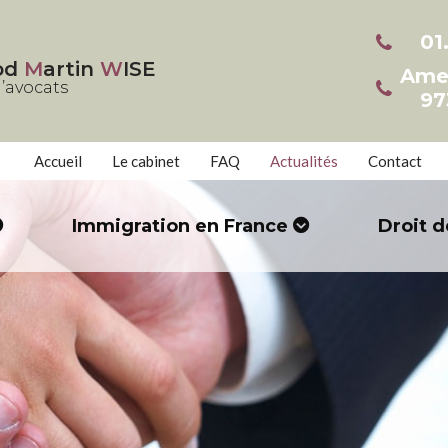
01
od
M
artin
W
ISE
Ame
’avocats
97
Accueil
Le cabinet
FAQ
Actualités
Contact
Immigration en France
Droit d