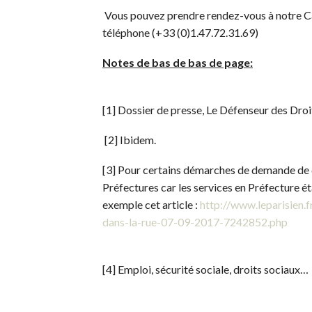
Vous pouvez prendre rendez-vous à notre Cab
téléphone (+33 (0)1.47.72.31.69)
Notes de bas de bas de page:
[1] Dossier de presse, Le Défenseur des Droit
[2] Ibidem.
[3] Pour certains démarches de demande de dé
Préfectures car les services en Préfecture é
exemple cet article :
http://www.leparisien.
dans-la-rue-07-09-2017-7242852.php
[4] Emploi, sécurité sociale, droits sociaux…