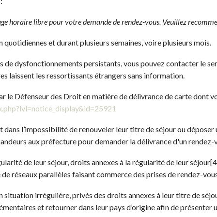
:
plage horaire libre pour votre demande de rendez-vous. Veuillez recomm
n quotidiennes et durant plusieurs semaines, voire plusieurs mois.
cas de dysfonctionnements persistants, vous pouvez contacter le s
tres laissent les ressortissants étrangers sans information.
 le Défenseur des Droit en matière de délivrance de carte dont vous
dex.php?lvl=notice_display&id=25921
nt dans l’impossibilité de renouveler leur titre de séjour ou dépo
emandeurs aux préfecture pour demander la délivrance d'un rendez-
ularité de leur séjour, droits annexes à la régularité de leur séjour[
e de réseaux parallèles faisant commerce des prises de rendez-vous
situation irrégulière, privés des droits annexes à leur titre de séjou
lémentaires et retourner dans leur pays d’origine afin de présenter