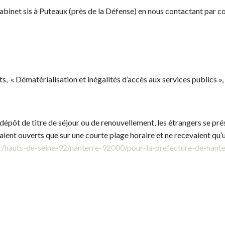
inet sis à Puteaux (près de la Défense) en nous contactant par co
s, « Dématérialisation et inégalités d’accès aux services publics »,
pôt de titre de séjour ou de renouvellement, les étrangers se prés
taient ouverts que sur une courte plage horaire et ne recevaient qu
fr/hauts-de-seine-92/nanterre-92000/pour-la-prefecture-de-nante