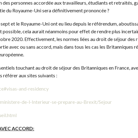
on des personnes accordée aux travailleurs, étudiants et retraités, g
ortie du Royaume-Uni sera définitivement prononcée ?
ept et le Royaume-Uni ont eu lieu depuis le référendum, aboutissan
 possible, cela aurait néanmoins pour effet de rendre plus incertai
obre 2020. Effectivement, les normes liées au droit de séjour des 
tie avec ou sans accord, mais dans tous les cas les Britanniques r
européenne.
entiels touchant au droit de séjour des Britanniques en France, ave
référer aux sites suivants :
nce#visas-and-residency
-ministere-de-l-Interieur-se-prepare-au-Brexit/Sejour
eil.html
ce AVEC ACCORD: