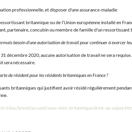
n professionnelle, et disposer d’une assurance-maladie
issant britannique ou de l’Union européenne installé en France 
ndant, partenaire, concubin ou membre de famille d'un ressortissant
ormais besoin d’une autorisation de travail pour continuer à exercer leu
e 31 décembre 2020, aucune autorisation de travail ne sera requise. 
il sera nécessaire.
arte de résident pour les résidents britanniques en France ?
sants britanniques qui justifient avoir résidé régulièrement pendant
nne.
v.fr/sites/brexit/accueil/vous-etes-britannique/droit-au-sejour.ht