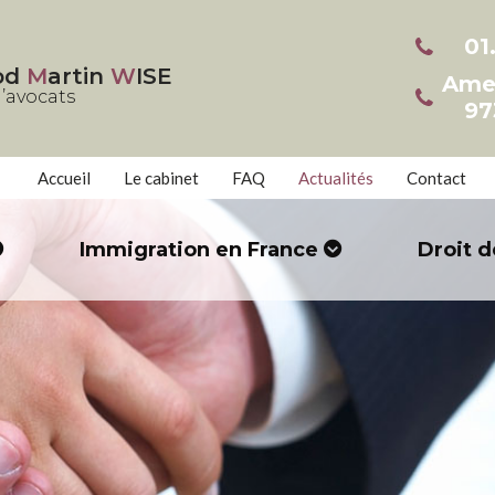
01
od
M
artin
W
ISE
Ame
’avocats
97
Accueil
Le cabinet
FAQ
Actualités
Contact
Immigration en France
Droit d