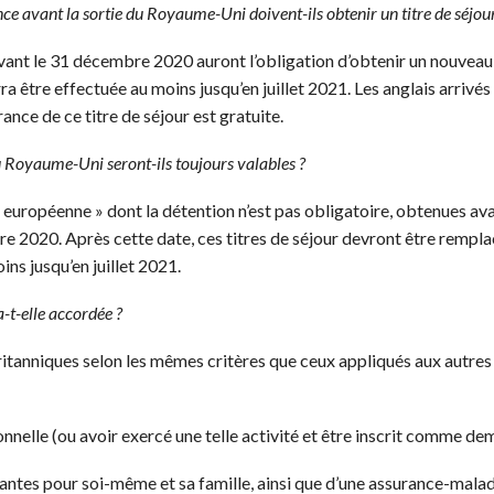
ce avant la sortie du Royaume-Uni doivent-ils obtenir un titre de séjour
vant le 31 décembre 2020 auront l’obligation d’obtenir un nouveau 
a être effectuée au moins jusqu’en juillet 2021. Les anglais arrivé
nce de ce titre de séjour est gratuite.
du Royaume-Uni seront-ils toujours valables ?
 européenne » dont la détention n’est pas obligatoire, obtenues av
e 2020. Après cette date, ces titres de séjour devront être remplac
ns jusqu’en juillet 2021.
a-t-elle accordée ?
ritanniques selon les mêmes critères que ceux appliqués aux autres 
e (ou avoir exercé une telle activité et être inscrit comme de
 pour soi-même et sa famille, ainsi que d’une assurance-malad