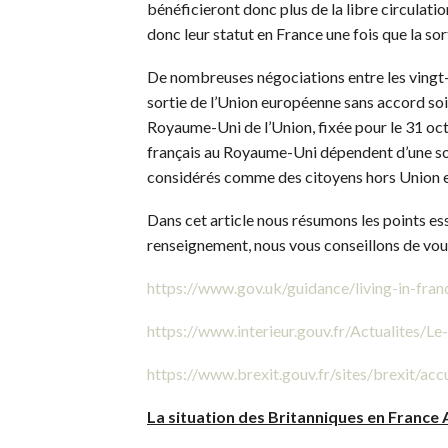
bénéficieront donc plus de la libre circulati
donc leur statut en France une fois que la s
De nombreuses négociations entre les vingt-s
sortie de l’Union européenne sans accord soit
Royaume-Uni de l’Union, fixée pour le 31 oct
français au Royaume-Uni dépendent d’une sor
considérés comme des citoyens hors Union 
Dans cet article nous résumons les points ess
renseignement, nous vous conseillons de vous 
https://www.gov.uk/guidance/living-in-fra
https://www.interieur.gouv.fr/Actualites/Le
https://www.brexit.gouv.fr/sites/brexit/accu
La situation des Britanniques en Fran