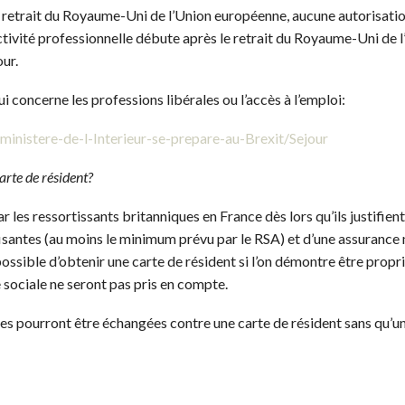
le retrait du Royaume-Uni de l’Union européenne, aucune autorisation
activité professionnelle débute après le retrait du Royaume-Uni de 
our.
 concerne les professions libérales ou l’accès à l’emploi:
-ministere-de-l-Interieur-se-prepare-au-Brexit/Sejour
arte de résident?
 les ressortissants britanniques en France dès lors qu’ils justifien
fisantes (au moins le minimum prévu par le RSA) et d’une assurance
possible d’obtenir une carte de résident si l’on démontre être propr
e sociale ne seront pas pris en compte.
 pourront être échangées contre une carte de résident sans qu’un 