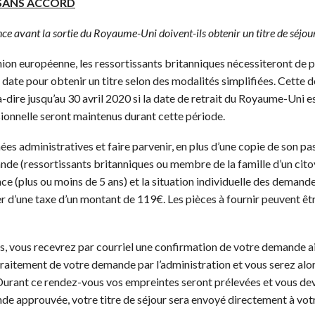
ce SANS ACCORD
ce avant la sortie du Royaume-Uni doivent-ils obtenir un titre de séjour
ion européenne, les ressortissants britanniques nécessiteront de pr
 date pour obtenir un titre selon des modalités simplifiées. Cette
-à-dire jusqu’au 30 avril 2020 si la date de retrait du Royaume-Uni
ssionnelle seront maintenus durant cette période.
nées administratives et faire parvenir, en plus d’une copie de son p
ande (ressortissants britanniques ou membre de la famille d’un citoy
ce (plus ou moins de 5 ans) et la situation individuelle des demandeu
ter d’une taxe d’un montant de 119€. Les pièces à fournir peuvent ê
ées, vous recevrez par courriel une confirmation de votre demande 
traitement de votre demande par l’administration et vous serez alo
 Durant ce rendez-vous vos empreintes seront prélevées et vous devr
de approuvée, votre titre de séjour sera envoyé directement à vot