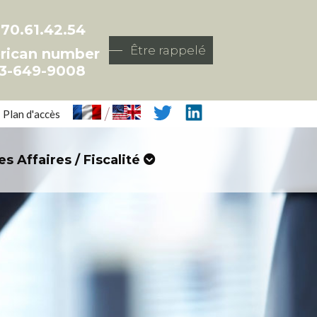
.70.61.42.54
Être rappelé
rican number
3-649-9008
/
Plan d'accès
es Affaires / Fiscalité