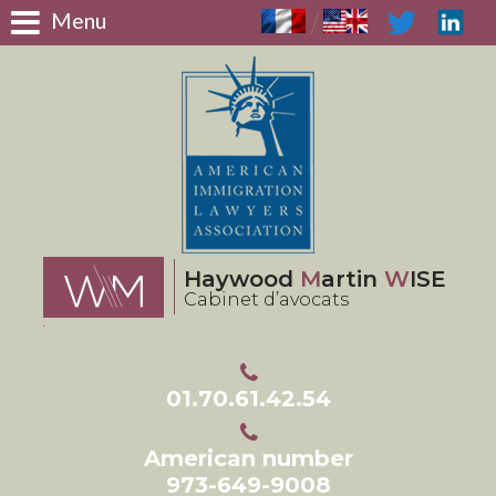
Panneau de gestion des cookies
Menu
/
Haywood
M
artin
W
ISE
Cabinet d’avocats
01.70.61.42.54
American number
973-649-9008