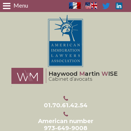
Panneau de gestion des cookies
Menu
/
Haywood
M
artin
W
ISE
Cabinet d’avocats
01.70.61.42.54
American number
973-649-9008