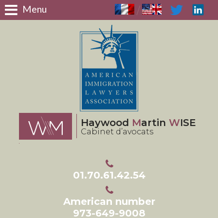
Panneau de gestion des cookies
Menu
/
Haywood
M
artin
W
ISE
Cabinet d’avocats
01.70.61.42.54
American number
973-649-9008