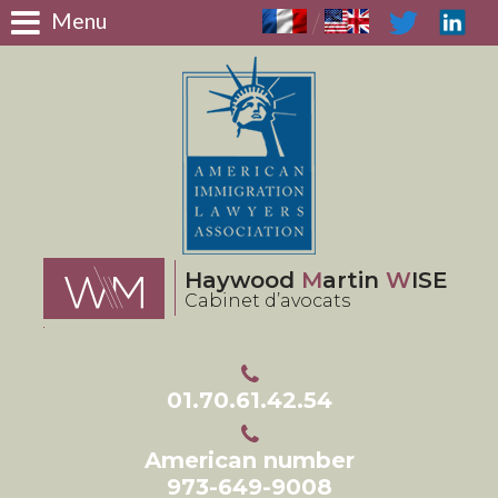
Panneau de gestion des cookies
Menu
/
Haywood
M
artin
W
ISE
Cabinet d’avocats
01.70.61.42.54
American number
973-649-9008