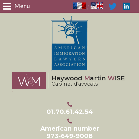
Panneau de gestion des cookies
Menu
/
Haywood
M
artin
W
ISE
Cabinet d’avocats
01.70.61.42.54
American number
973-649-9008