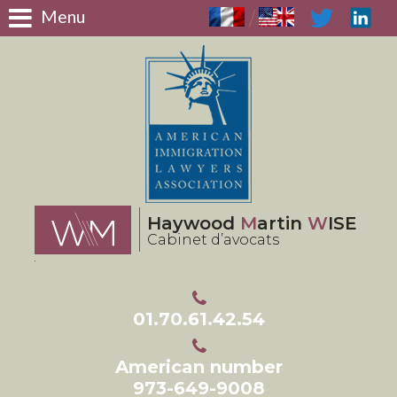
Panneau de gestion des cookies
Menu
/
Haywood
M
artin
W
ISE
Cabinet d’avocats
01.70.61.42.54
American number
973-649-9008