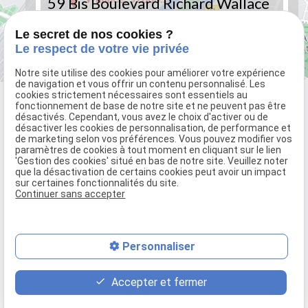
59 Bis Boulevard Richard Wallace
92800 PUTEAUX - PARIS
Le secret de nos cookies ?
Le respect de votre vie privée
Notre site utilise des cookies pour améliorer votre expérience
de navigation et vous offrir un contenu personnalisé. Les
cookies strictement nécessaires sont essentiels au
fonctionnement de base de notre site et ne peuvent pas être
désactivés. Cependant, vous avez le choix d'activer ou de
désactiver les cookies de personnalisation, de performance et
de marketing selon vos préférences. Vous pouvez modifier vos
paramètres de cookies à tout moment en cliquant sur le lien
'Gestion des cookies' situé en bas de notre site. Veuillez noter
que la désactivation de certains cookies peut avoir un impact
sur certaines fonctionnalités du site.
59 Bis Boulevard Richard Wallace
Continuer sans accepter
92800 PUTEAUX - PARIS
01.70.61.42.54
Personnaliser
Accepter et fermer
01.72.70.36.00
Mentions légales