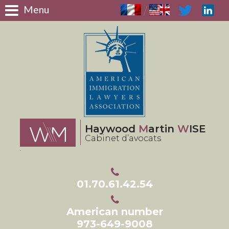
Panneau de gestion des cookies
Menu
/
Haywood
M
artin
W
ISE
Cabinet d’avocats
01.70.61.42.54
American number
973-649-9008